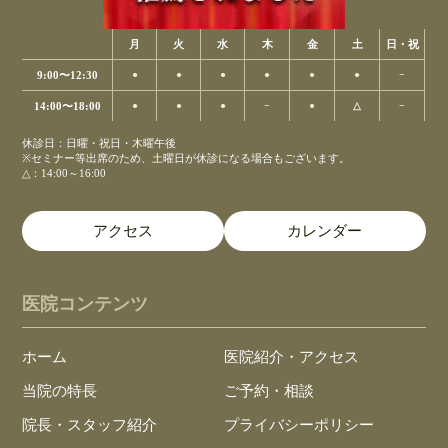
月
火
水
木
金
土
日・祝
9:00〜12:30
●
●
●
●
●
●
−
14:00〜18:00
●
●
●
−
●
△
−
休診日：日曜・祝日・木曜午後
※セミナー等出席のため、土曜日が休診になる場合もございます。
△：14:00～16:00
アクセス
カレンダー
医院コンテンツ
ホーム
医院紹介・アクセス
当院の特長
ご予約・相談
院長・スタッフ紹介
プライバシーポリシー